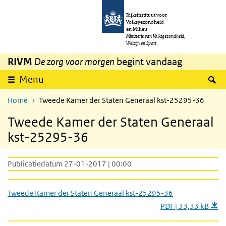
Overslaan en naar de inhoud gaan
Direct naar de hoofdnavigatie
Rijksinstituut voor
Volksgezondheid
en Milieu
Ministerie van Volksgezondheid,
Welzijn en Sport
RIVM
De zorg voor morgen
begint vandaag
Z
Menu
Home
Tweede Kamer der Staten Generaal kst-25295-36
Tweede Kamer der Staten Generaal
kst-25295-36
Publicatiedatum 27-01-2017 | 00:00
Tweede Kamer der Staten Generaal kst-25295-36
PDF | 33,33 kB