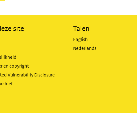
eze site
Talen
English
Nederlands
lijkheid
r en copyright
ed Vulnerability Disclosure
archief