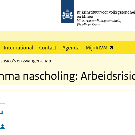
Rijksinstituut voor Volksgezondhe
en Milieu
Ministerie van Volksgezondheid,
Welzijn en Sport
(externe l
International
Contact
Agenda
MijnRIVM
srisico’s en zwangerschap
ma nascholing: Arbeidsrisi
en