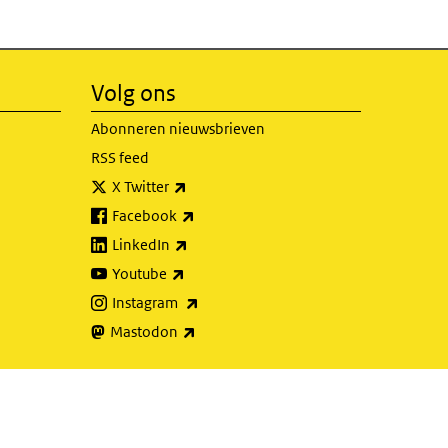
Volg ons
Abonneren nieuwsbrieven
RSS feed
(externe link)
X Twitter
(externe link)
Facebook
(externe link)
LinkedIn
(externe link)
Youtube
(externe link)
Instagram
(externe link)
Mastodon