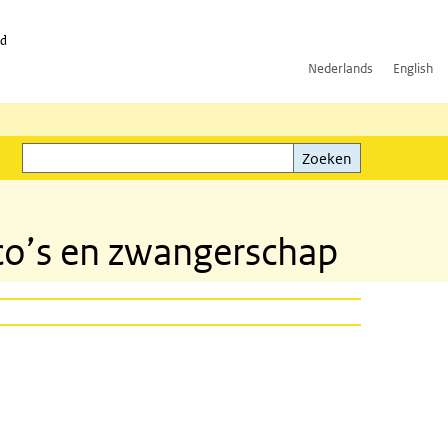
id
Nederlands
English
Zoeken
ink)
Zoeken
co’s en zwangerschap