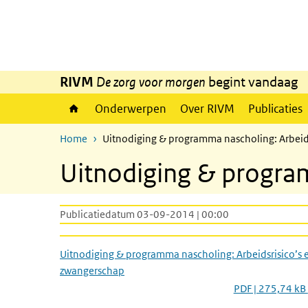
Overslaan en naar de inhoud gaan
Direct naar de hoofdnavigatie
RIVM
De zorg voor morgen
begint vandaag
Onderwerpen
Over RIVM
Publicaties
Home
Uitnodiging & programma nascholing: Arbeid
Uitnodiging & program
Publicatiedatum 03-09-2014 | 00:00
Uitnodiging & programma nascholing: Arbeidsrisico’s 
zwangerschap
PDF | 275,74 kB