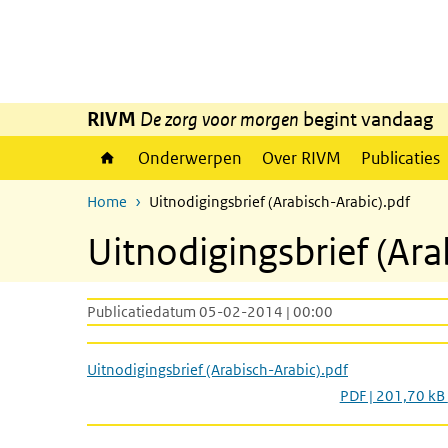
Overslaan en naar de inhoud gaan
Direct naar de hoofdnavigatie
RIVM
De zorg voor morgen
begint vandaag
Onderwerpen
Over RIVM
Publicaties
Home
Uitnodigingsbrief (Arabisch-Arabic).pdf
Uitnodigingsbrief (Ara
Publicatiedatum 05-02-2014 | 00:00
Uitnodigingsbrief (Arabisch-Arabic).pdf
PDF | 201,70 kB