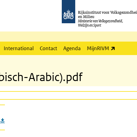
Rijksinstituut voor Volksgezondhe
en Milieu
Ministerie van Volksgezondheid,
Welzijn en Sport
(externe l
International
Contact
Agenda
MijnRIVM
bisch-Arabic).pdf