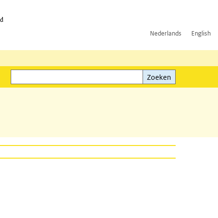
id
Nederlands
English
Zoeken
ink)
Zoeken