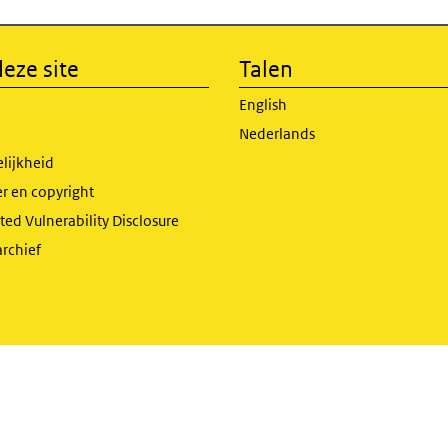
eze site
Talen
English
Nederlands
lijkheid
r en copyright
ed Vulnerability Disclosure
archief