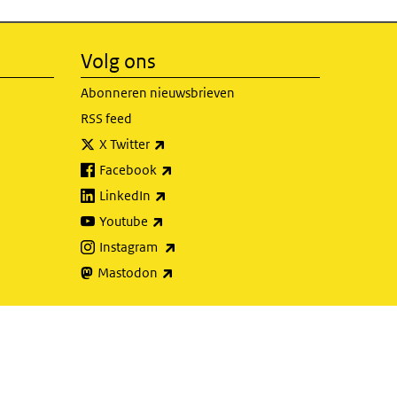
Volg ons
Abonneren nieuwsbrieven
RSS feed
(externe link)
X Twitter
(externe link)
Facebook
(externe link)
LinkedIn
(externe link)
Youtube
(externe link)
Instagram
(externe link)
Mastodon