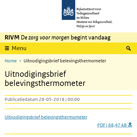
Overslaan en naar de inhoud gaan
Direct naar de hoofdnavigatie
Rijksinstituut voor
Volksgezondheid
en Milieu
Ministerie van Volksgezondheid,
Welzijn en Sport
RIVM
De zorg voor morgen
begint vandaag
Z
Menu
Home
Uitnodigingsbrief belevingsthermometer
Uitnodigingsbrief
belevingsthermometer
Publicatiedatum 28-05-2018 | 00:00
Uitnodigingsbrief belevingsthermometer
PDF | 68,47 kB