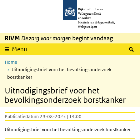
Overslaan en naar de inhoud gaan
Direct naar de hoofdnavigatie
Rijksinstituut voor
Volksgezondheid
en Milieu
Ministerie van Volksgezondheid,
Welzijn en Sport
RIVM
De zorg voor morgen
begint vandaag
Z
Menu
Home
Uitnodigingsbrief voor het bevolkingsonderzoek
borstkanker
Uitnodigingsbrief voor het
bevolkingsonderzoek borstkanker
Publicatiedatum 29-08-2023 | 14:00
Uitnodigingsbrief voor het bevolkingsonderzoek borstkanker