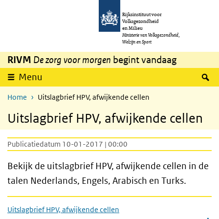
Overslaan en naar de inhoud gaan
Direct naar de hoofdnavigatie
Rijksinstituut voor
Volksgezondheid
en Milieu
Ministerie van Volksgezondheid,
Welzijn en Sport
RIVM
De zorg voor morgen
begint vandaag
Z
Menu
Home
Uitslagbrief HPV, afwijkende cellen
Uitslagbrief HPV, afwijkende cellen
Publicatiedatum 10-01-2017 | 00:00
Bekijk de uitslagbrief
HPV
, afwijkende cellen in de
talen Nederlands, Engels, Arabisch en Turks.
Uitslagbrief HPV, afwijkende cellen