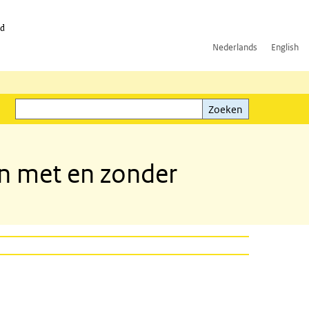
id
Nederlands
English
Zoeken
ink)
Zoeken
gen met en zonder