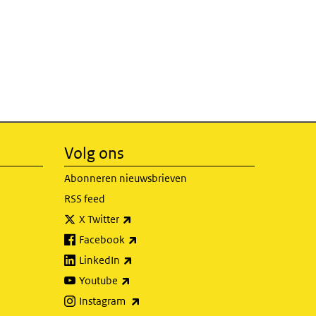
Volg ons
Abonneren nieuwsbrieven
RSS feed
(externe link)
X Twitter
(externe link)
Facebook
(externe link)
LinkedIn
(externe link)
Youtube
(externe link)
Instagram