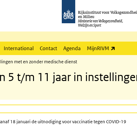
Rijksinstituut voor Volksgezondhe
en Milieu
Ministerie van Volksgezondheid,
Welzijn en Sport
(externe l
International
Contact
Agenda
MijnRIVM
ellingen met en zonder medische dienst
n 5 t/m 11 jaar in instellin
anaf 18 januari de uitnodiging voor vaccinatie tegen COVID-19