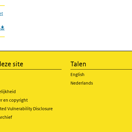
et
eze site
Talen
English
Nederlands
lijkheid
r en copyright
ed Vulnerability Disclosure
archief