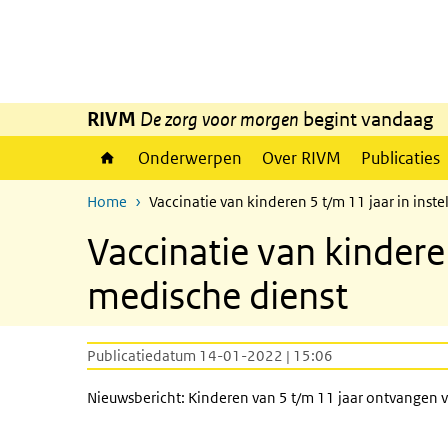
Overslaan en naar de inhoud gaan
Direct naar de hoofdnavigatie
RIVM
De zorg voor morgen
begint vandaag
Onderwerpen
Over RIVM
Publicaties
Home
Vaccinatie van kinderen 5 t/m 11 jaar in inst
Vaccinatie van kindere
medische dienst
Publicatiedatum 14-01-2022 | 15:06
Nieuwsbericht: Kinderen van 5 t/m 11 jaar ontvangen v