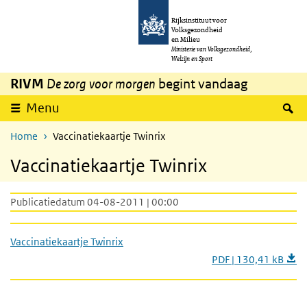
Overslaan en naar de inhoud gaan
Direct naar de hoofdnavigatie
Rijksinstituut voor
Volksgezondheid
en Milieu
Ministerie van Volksgezondheid,
Welzijn en Sport
RIVM
De zorg voor morgen
begint vandaag
Z
Menu
Home
Vaccinatiekaartje Twinrix
Vaccinatiekaartje Twinrix
Publicatiedatum 04-08-2011 | 00:00
Vaccinatiekaartje Twinrix
PDF | 130,41 kB