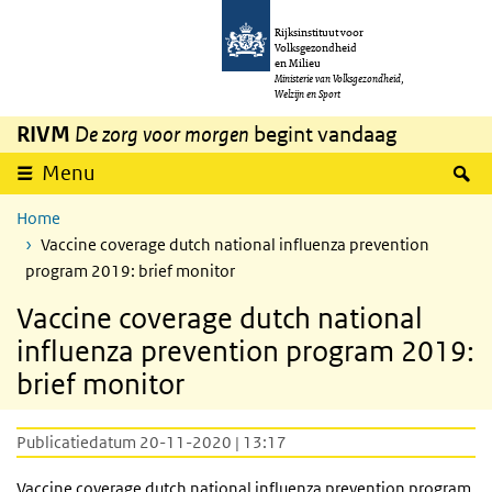
Overslaan en naar de inhoud gaan
Direct naar de hoofdnavigatie
Rijksinstituut voor
Volksgezondheid
en Milieu
Ministerie van Volksgezondheid,
Welzijn en Sport
RIVM
De zorg voor morgen
begint vandaag
Z
Menu
Home
Vaccine coverage dutch national influenza prevention
program 2019: brief monitor
Vaccine coverage dutch national
influenza prevention program 2019:
brief monitor
Publicatiedatum 20-11-2020 | 13:17
Vaccine coverage dutch national influenza prevention program