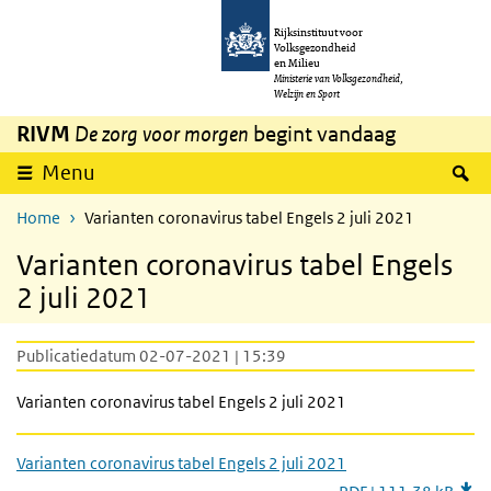
Overslaan en naar de inhoud gaan
Direct naar de hoofdnavigatie
Rijksinstituut voor
Volksgezondheid
en Milieu
Ministerie van Volksgezondheid,
Welzijn en Sport
RIVM
De zorg voor morgen
begint vandaag
Z
Menu
Home
Varianten coronavirus tabel Engels 2 juli 2021
Varianten coronavirus tabel Engels
2 juli 2021
Publicatiedatum 02-07-2021 | 15:39
Varianten coronavirus tabel Engels 2 juli 2021
Varianten coronavirus tabel Engels 2 juli 2021