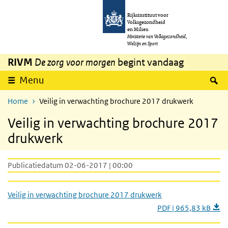
Overslaan en naar de inhoud gaan
Direct naar de hoofdnavigatie
Rijksinstituut voor
Volksgezondheid
en Milieu
Ministerie van Volksgezondheid,
Welzijn en Sport
RIVM
De zorg voor morgen
begint vandaag
Z
Menu
Home
Veilig in verwachting brochure 2017 drukwerk
Veilig in verwachting brochure 2017
drukwerk
Publicatiedatum 02-06-2017 | 00:00
Veilig in verwachting brochure 2017 drukwerk
PDF | 965,83 kB