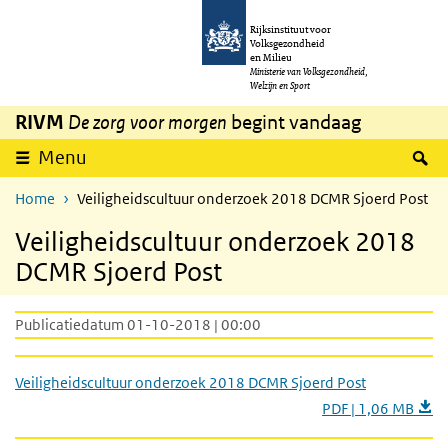
Overslaan en naar de inhoud gaan
Direct naar de hoofdnavigatie
Rijksinstituut voor
Volksgezondheid
en Milieu
Ministerie van Volksgezondheid,
Welzijn en Sport
RIVM
De zorg voor morgen
begint vandaag
Z
Menu
Home
Veiligheidscultuur onderzoek 2018 DCMR Sjoerd Post
Veiligheidscultuur onderzoek 2018
DCMR Sjoerd Post
Publicatiedatum 01-10-2018 | 00:00
Veiligheidscultuur onderzoek 2018 DCMR Sjoerd Post
PDF | 1,06 MB