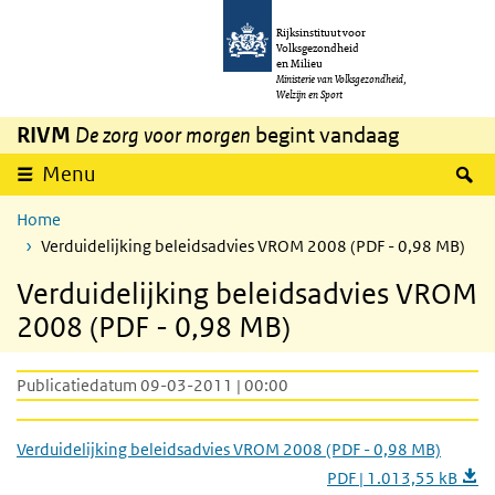
Overslaan en naar de inhoud gaan
Direct naar de hoofdnavigatie
Rijksinstituut voor
Volksgezondheid
en Milieu
Ministerie van Volksgezondheid,
Welzijn en Sport
RIVM
De zorg voor morgen
begint vandaag
Z
Menu
Home
Verduidelijking beleidsadvies VROM 2008 (PDF - 0,98 MB)
Verduidelijking beleidsadvies VROM
2008 (PDF - 0,98 MB)
Publicatiedatum 09-03-2011 | 00:00
Verduidelijking beleidsadvies VROM 2008 (PDF - 0,98 MB)
PDF | 1.013,55 kB