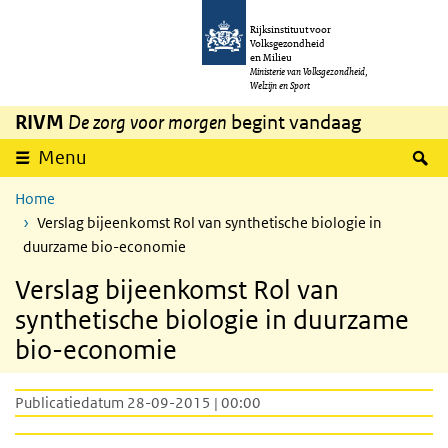
Overslaan en naar de inhoud gaan
Direct naar de hoofdnavigatie
Rijksinstituut voor
Volksgezondheid
en Milieu
Ministerie van Volksgezondheid,
Welzijn en Sport
RIVM
De zorg voor morgen
begint vandaag
Z
Menu
Home
Verslag bijeenkomst Rol van synthetische biologie in
duurzame bio-economie
Verslag bijeenkomst Rol van
synthetische biologie in duurzame
bio-economie
Publicatiedatum 28-09-2015 | 00:00