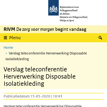
Overslaan en naar de inhoud gaan
Direct naar de hoofdnavigatie
Rijksinstituut voor
Volksgezondheid
en Milieu
Ministerie van Volksgezondheid,
Welzijn en Sport
RIVM
De zorg voor morgen
begint vandaag
Z
Menu
Home
Verslag teleconferentie Herverwerking Disposable
Isolatiekleding
Verslag teleconferentie
Herverwerking Disposable
Isolatiekleding
Publicatiedatum 15-05-2020 | 10:43
Verslag teleconferentie Herverwerking Disposable