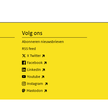
Volg ons
Abonneren nieuwsbrieven
RSS feed
(externe link)
X Twitter
(externe link)
Facebook
(externe link)
LinkedIn
(externe link)
Youtube
(externe link)
Instagram
(externe link)
Mastodon