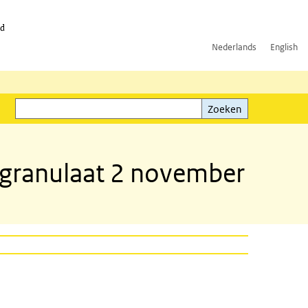
id
Nederlands
English
Zoeken
ink)
Zoeken
rgranulaat 2 november