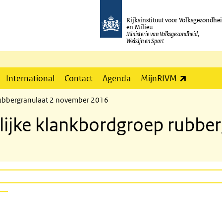
Rijksinstituut voor Volksgezondhe
en Milieu
Ministerie van Volksgezondheid,
Welzijn en Sport
(externe l
International
Contact
Agenda
MijnRIVM
rubbergranulaat 2 november 2016
lijke klankbordgroep rubbe