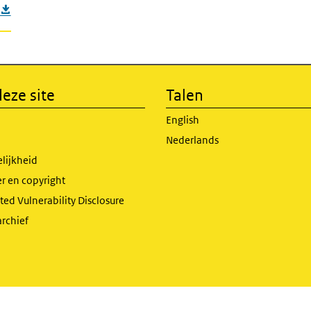
eze site
Talen
English
Nederlands
lijkheid
r en copyright
ed Vulnerability Disclosure
archief