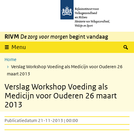
Overslaan en naar de inhoud gaan
Direct naar de hoofdnavigatie
Rijksinstituut voor
Volksgezondheid
en Milieu
Ministerie van Volksgezondheid,
Welzijn en Sport
RIVM
De zorg voor morgen
begint vandaag
Z
Menu
Home
Verslag Workshop Voeding als Medicijn voor Ouderen 26
maart 2013
Verslag Workshop Voeding als
Medicijn voor Ouderen 26 maart
2013
Publicatiedatum 21-11-2013 | 00:00