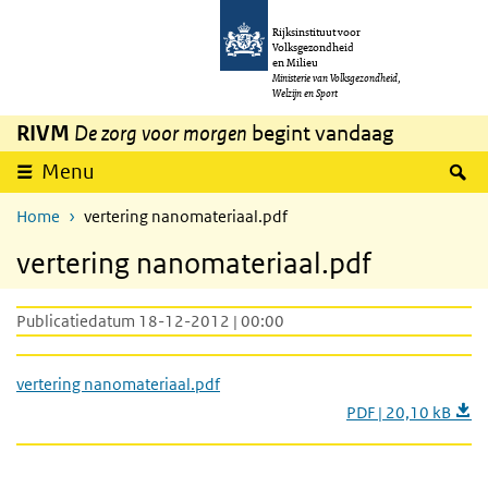
Overslaan en naar de inhoud gaan
Direct naar de hoofdnavigatie
Rijksinstituut voor
Volksgezondheid
en Milieu
Ministerie van Volksgezondheid,
Welzijn en Sport
RIVM
De zorg voor morgen
begint vandaag
Z
Menu
Home
vertering nanomateriaal.pdf
vertering nanomateriaal.pdf
Publicatiedatum 18-12-2012 | 00:00
vertering nanomateriaal.pdf
PDF | 20,10 kB