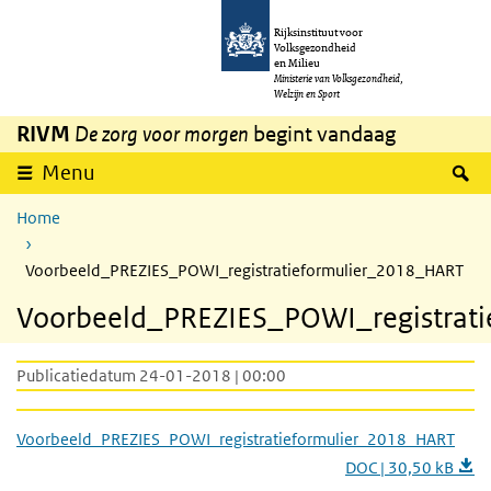
Overslaan en naar de inhoud gaan
Direct naar de hoofdnavigatie
Rijksinstituut voor
Volksgezondheid
en Milieu
Ministerie van Volksgezondheid,
Welzijn en Sport
RIVM
De zorg voor morgen
begint vandaag
Z
Menu
Home
Voorbeeld_PREZIES_POWI_registratieformulier_2018_HART
Voorbeeld_PREZIES_POWI_registrat
Publicatiedatum 24-01-2018 | 00:00
Voorbeeld_PREZIES_POWI_registratieformulier_2018_HART
DOC | 30,50 kB