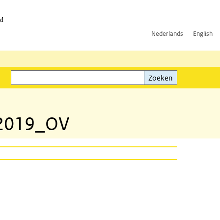
id
Nederlands
English
Zoeken
ink)
Zoeken
_2019_OV