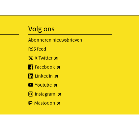
Volg ons
Abonneren nieuwsbrieven
RSS feed
(externe link)
X Twitter
(externe link)
Facebook
(externe link)
LinkedIn
(externe link)
Youtube
(externe link)
Instagram
(externe link)
Mastodon