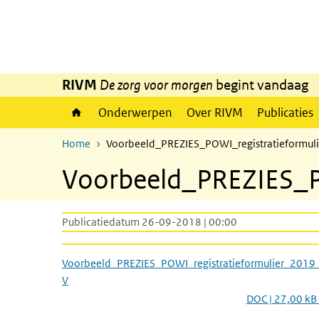
Overslaan en naar de inhoud gaan
Direct naar de hoofdnavigatie
RIVM
De zorg voor morgen
begint vandaag
Onderwerpen
Over RIVM
Publicaties
Home
Voorbeeld_PREZIES_POWI_registratieformu
Voorbeeld_PREZIES_P
Publicatiedatum 26-09-2018 | 00:00
Voorbeeld_PREZIES_POWI_registratieformulier_2019
V
DOC | 27,00 kB