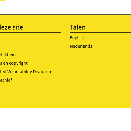
eze site
Talen
English
Nederlands
lijkheid
r en copyright
ed Vulnerability Disclosure
archief