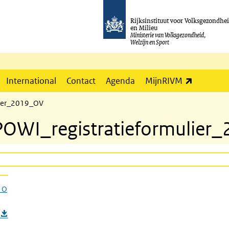
Rijksinstituut voor Volksgezondhe
en Milieu
Ministerie van Volksgezondheid,
Welzijn en Sport
(externe l
International
Contact
Agenda
MijnRIVM
lier_2019_OV
OWI_registratieformulier
_O