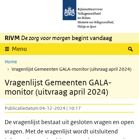
Overslaan en naar de inhoud gaan
Direct naar de hoofdnavigatie
Rijksinstituut voor
Volksgezondheid
en Milieu
Ministerie van Volksgezondheid,
Welzijn en Sport
RIVM
De zorg voor morgen
begint vandaag
Z
Menu
Home
Vragenlijst Gemeenten GALA-monitor (uitvraag april 2024)
Vragenlijst Gemeenten GALA-
monitor (uitvraag april 2024)
Publicatiedatum 04-12-2024 | 10:17
De vragenlijst bestaat uit gesloten vragen en open
vragen. Met de vragenlijst wordt uitsluitend