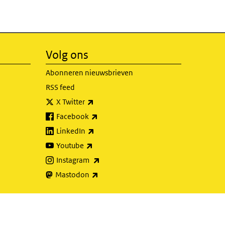
Volg ons
Abonneren nieuwsbrieven
RSS feed
(externe link)
X Twitter
(externe link)
Facebook
(externe link)
LinkedIn
(externe link)
Youtube
(externe link)
Instagram
(externe link)
Mastodon