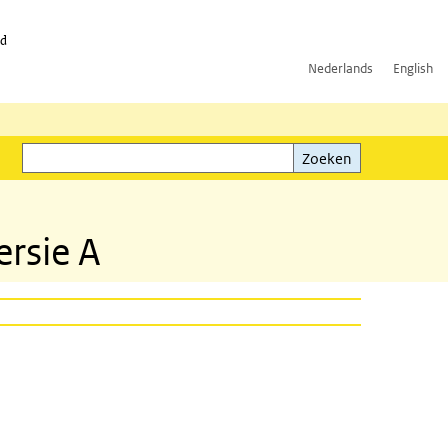
id
Nederlands
English
Zoeken
ink)
Zoeken
rsie A