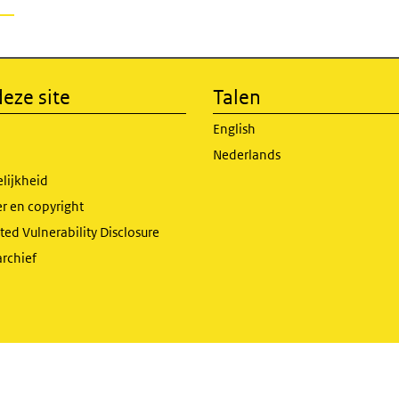
eze site
Talen
English
Nederlands
lijkheid
r en copyright
ed Vulnerability Disclosure
archief