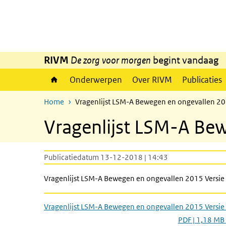
Overslaan en naar de inhoud gaan
Direct naar de hoofdnavigatie
RIVM
De zorg voor morgen
begint vandaag
Onderwerpen
Over RIVM
Publicaties
Home
Vragenlijst LSM-A Bewegen en ongevallen 20
Vragenlijst LSM-A Bew
Publicatiedatum 13-12-2018 | 14:43
Vragenlijst LSM-A Bewegen en ongevallen 2015 Versie
Vragenlijst LSM-A Bewegen en ongevallen 2015 Versie
PDF | 1,18 MB