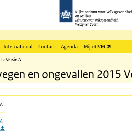
Rijksinstituut voor Volksgezondhe
en Milieu
Ministerie van Volksgezondheid,
Welzijn en Sport
(externe l
International
Contact
Agenda
MijnRIVM
15 Versie A
egen en ongevallen 2015 Ve
 A
 A