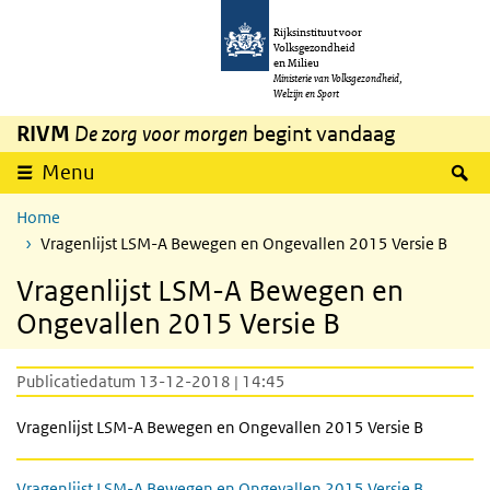
Overslaan en naar de inhoud gaan
Direct naar de hoofdnavigatie
Rijksinstituut voor
Volksgezondheid
en Milieu
Ministerie van Volksgezondheid,
Welzijn en Sport
RIVM
De zorg voor morgen
begint vandaag
Z
Menu
Home
Vragenlijst LSM-A Bewegen en Ongevallen 2015 Versie B
Vragenlijst LSM-A Bewegen en
Ongevallen 2015 Versie B
Publicatiedatum 13-12-2018 | 14:45
Vragenlijst LSM-A Bewegen en Ongevallen 2015 Versie B
Vragenlijst LSM-A Bewegen en Ongevallen 2015 Versie B