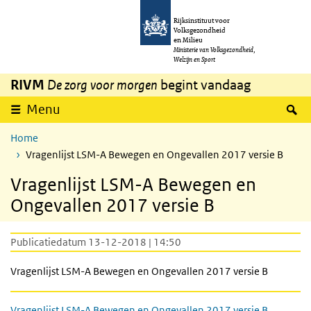
Overslaan en naar de inhoud gaan
Direct naar de hoofdnavigatie
Rijksinstituut voor
Volksgezondheid
en Milieu
Ministerie van Volksgezondheid,
Welzijn en Sport
RIVM
De zorg voor morgen
begint vandaag
Z
Menu
Home
Vragenlijst LSM-A Bewegen en Ongevallen 2017 versie B
Vragenlijst LSM-A Bewegen en
Ongevallen 2017 versie B
Publicatiedatum 13-12-2018 | 14:50
Vragenlijst LSM-A Bewegen en Ongevallen 2017 versie B
Vragenlijst LSM-A Bewegen en Ongevallen 2017 versie B