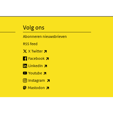
Volg ons
Abonneren nieuwsbrieven
RSS feed
(externe link)
X Twitter
(externe link)
Facebook
(externe link)
LinkedIn
(externe link)
Youtube
(externe link)
Instagram
(externe link)
Mastodon