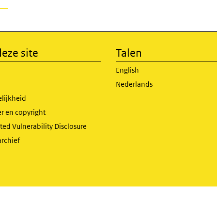
eze site
Talen
English
Nederlands
lijkheid
r en copyright
ed Vulnerability Disclosure
archief