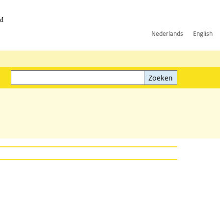
id
Nederlands
English
Zoeken
ink)
Zoeken