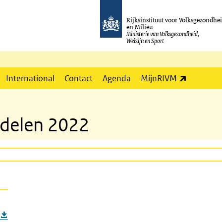
Rijksinstituut voor Volksgezondhe
en Milieu
Ministerie van Volksgezondheid,
Welzijn en Sport
(externe l
International
Contact
Agenda
MijnRIVM
ddelen 2022