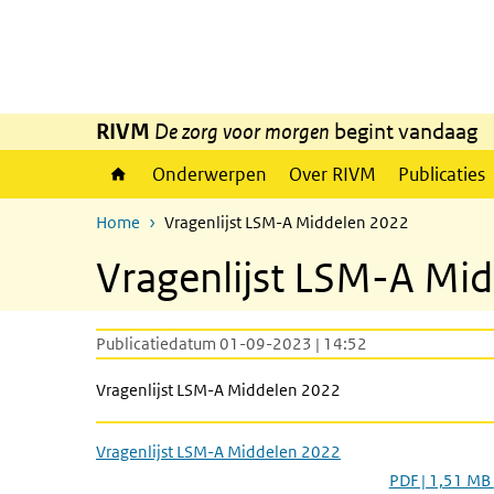
Overslaan en naar de inhoud gaan
Direct naar de hoofdnavigatie
RIVM
De zorg voor morgen
begint vandaag
Onderwerpen
Over RIVM
Publicaties
Home
Vragenlijst LSM-A Middelen 2022
Vragenlijst LSM-A Mi
Publicatiedatum 01-09-2023 | 14:52
Vragenlijst LSM-A Middelen 2022
Vragenlijst LSM-A Middelen 2022
PDF | 1,51 MB