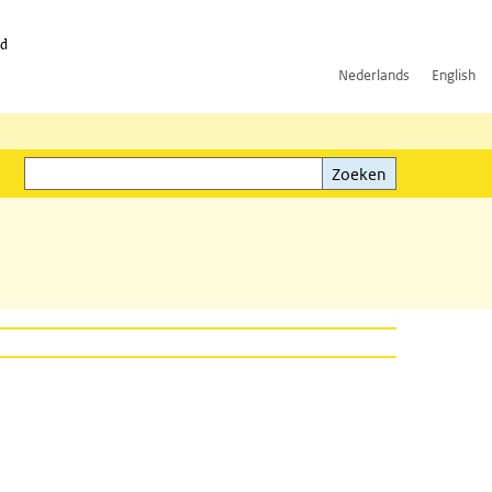
id
Nederlands
English
Zoeken
ink)
Zoeken