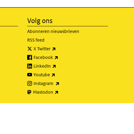
Volg ons
Abonneren nieuwsbrieven
RSS feed
(externe link)
X Twitter
(externe link)
Facebook
(externe link)
LinkedIn
(externe link)
Youtube
(externe link)
Instagram
(externe link)
Mastodon