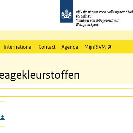
Rijksinstituut voor Volksgezondhe
en Milieu
Ministerie van Volksgezondheid,
Welzijn en Sport
(externe l
International
Contact
Agenda
MijnRIVM
eagekleurstoffen