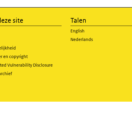
eze site
Talen
English
Nederlands
lijkheid
r en copyright
ed Vulnerability Disclosure
archief