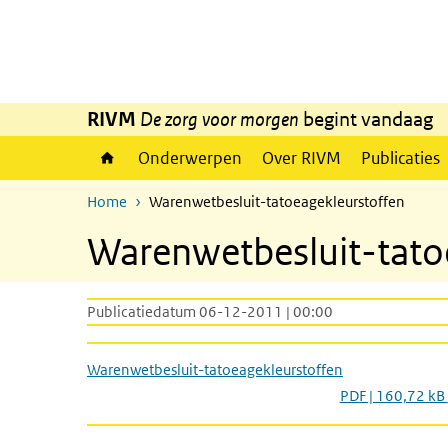
Overslaan en naar de inhoud gaan
Direct naar de hoofdnavigatie
RIVM
De zorg voor morgen
begint vandaag
Onderwerpen
Over RIVM
Publicaties
Home
Warenwetbesluit-tatoeagekleurstoffen
Warenwetbesluit-tato
Publicatiedatum 06-12-2011 | 00:00
Warenwetbesluit-tatoeagekleurstoffen
PDF | 160,72 kB