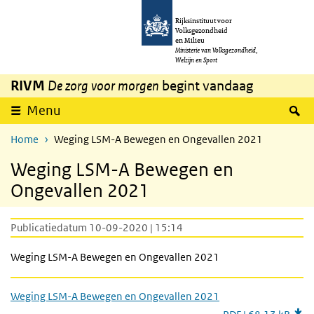
Overslaan en naar de inhoud gaan
Direct naar de hoofdnavigatie
Rijksinstituut voor
Volksgezondheid
en Milieu
Ministerie van Volksgezondheid,
Welzijn en Sport
RIVM
De zorg voor morgen
begint vandaag
Z
Menu
Home
Weging LSM-A Bewegen en Ongevallen 2021
Weging LSM-A Bewegen en
Ongevallen 2021
Publicatiedatum 10-09-2020 | 15:14
Weging LSM-A Bewegen en Ongevallen 2021
Weging LSM-A Bewegen en Ongevallen 2021