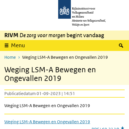
Overslaan en naar de inhoud gaan
Direct naar de hoofdnavigatie
Rijksinstituut voor
Volksgezondheid
en Milieu
Ministerie van Volksgezondheid,
Welzijn en Sport
RIVM
De zorg voor morgen
begint vandaag
Z
Menu
Home
Weging LSM-A Bewegen en Ongevallen 2019
Weging LSM-A Bewegen en
Ongevallen 2019
Publicatiedatum 01-09-2023 | 14:51
Weging LSM-A Bewegen en Ongevallen 2019
Weging LSM-A Bewegen en Ongevallen 2019