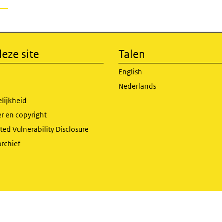
eze site
Talen
English
Nederlands
lijkheid
r en copyright
ed Vulnerability Disclosure
archief