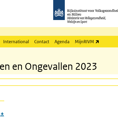
Rijksinstituut voor Volksgezondhe
en Milieu
Ministerie van Volksgezondheid,
Welzijn en Sport
(externe l
International
Contact
Agenda
MijnRIVM
n en Ongevallen 2023