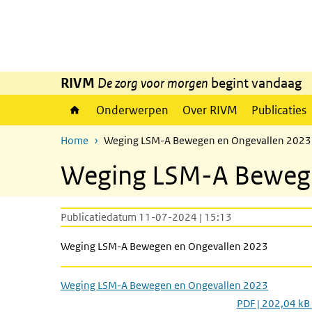
Overslaan en naar de inhoud gaan
Direct naar de hoofdnavigatie
RIVM
De zorg voor morgen
begint vandaag
Onderwerpen
Over RIVM
Publicaties
Home
Weging LSM-A Bewegen en Ongevallen 2023
Weging LSM-A Bewege
Publicatiedatum 11-07-2024 | 15:13
Weging LSM-A Bewegen en Ongevallen 2023
Weging LSM-A Bewegen en Ongevallen 2023
PDF | 202,04 kB