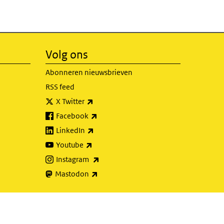
Volg ons
Abonneren nieuwsbrieven
RSS feed
(externe link)
X Twitter
(externe link)
Facebook
(externe link)
LinkedIn
(externe link)
Youtube
(externe link)
Instagram
(externe link)
Mastodon