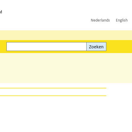
id
Nederlands
English
Zoeken
ink)
Zoeken