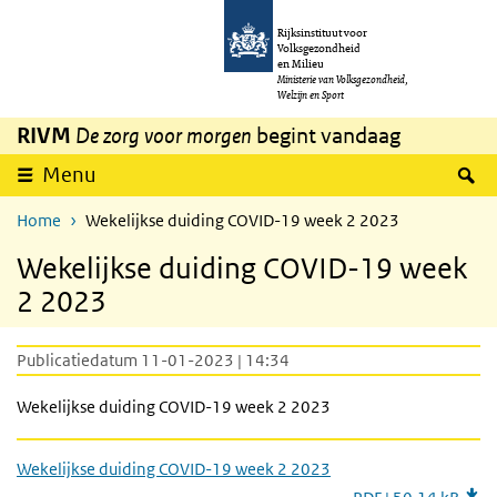
Overslaan en naar de inhoud gaan
Direct naar de hoofdnavigatie
Rijksinstituut voor
Volksgezondheid
en Milieu
Ministerie van Volksgezondheid,
Welzijn en Sport
RIVM
De zorg voor morgen
begint vandaag
Z
Menu
Home
Wekelijkse duiding COVID-19 week 2 2023
Wekelijkse duiding COVID-19 week
2 2023
Publicatiedatum 11-01-2023 | 14:34
Wekelijkse duiding COVID-19 week 2 2023
Wekelijkse duiding COVID-19 week 2 2023