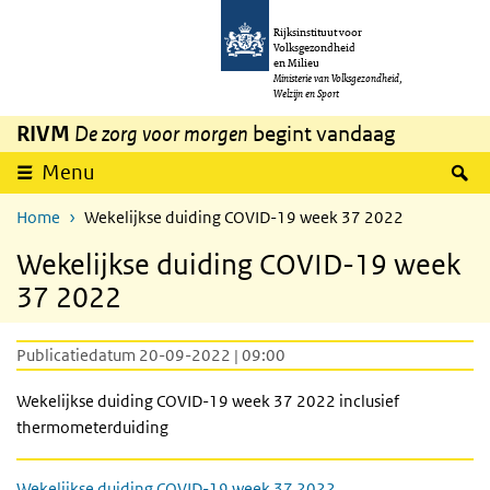
Overslaan en naar de inhoud gaan
Direct naar de hoofdnavigatie
Rijksinstituut voor
Volksgezondheid
en Milieu
Ministerie van Volksgezondheid,
Welzijn en Sport
RIVM
De zorg voor morgen
begint vandaag
Z
Menu
Home
Wekelijkse duiding COVID-19 week 37 2022
Wekelijkse duiding COVID-19 week
37 2022
Publicatiedatum 20-09-2022 | 09:00
Wekelijkse duiding COVID-19 week 37 2022 inclusief
thermometerduiding
Wekelijkse duiding COVID-19 week 37 2022