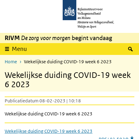
Overslaan en naar de inhoud gaan
Direct naar de hoofdnavigatie
Rijksinstituut voor
Volksgezondheid
en Milieu
Ministerie van Volksgezondheid,
Welzijn en Sport
RIVM
De zorg voor morgen
begint vandaag
Z
Menu
Home
Wekelijkse duiding COVID-19 week 6 2023
Wekelijkse duiding COVID-19 week
6 2023
Publicatiedatum 08-02-2023 | 10:18
Wekelijkse duiding COVID-19 week 6 2023
Wekelijkse duiding COVID-19 week 6 2023