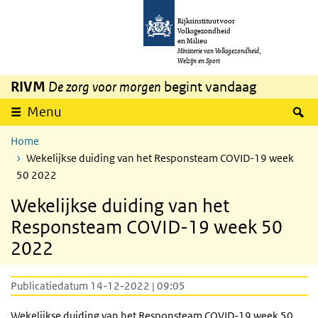
Overslaan en naar de inhoud gaan
Direct naar de hoofdnavigatie
Rijksinstituut voor
Volksgezondheid
en Milieu
Ministerie van Volksgezondheid,
Welzijn en Sport
RIVM
De zorg voor morgen
begint vandaag
Z
Menu
Home
Wekelijkse duiding van het Responsteam COVID-19 week
50 2022
Wekelijkse duiding van het
Responsteam COVID-19 week 50
2022
Publicatiedatum 14-12-2022 | 09:05
Wekelijkse duiding van het Responsteam COVID-19 week 50