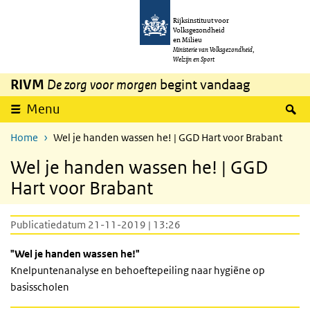
Overslaan en naar de inhoud gaan
Direct naar de hoofdnavigatie
Rijksinstituut voor
Volksgezondheid
en Milieu
Ministerie van Volksgezondheid,
Welzijn en Sport
RIVM
De zorg voor morgen
begint vandaag
Z
Menu
Home
Wel je handen wassen he! | GGD Hart voor Brabant
Wel je handen wassen he! | GGD
Hart voor Brabant
Publicatiedatum 21-11-2019 | 13:26
"Wel je handen wassen he!"
Knelpuntenanalyse en behoeftepeiling naar hygiëne op
basisscholen