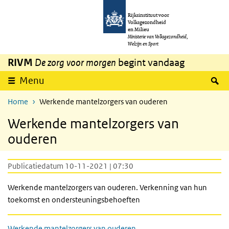
Overslaan en naar de inhoud gaan
Direct naar de hoofdnavigatie
Rijksinstituut voor
Volksgezondheid
en Milieu
Ministerie van Volksgezondheid,
Welzijn en Sport
RIVM
De zorg voor morgen
begint vandaag
Z
Menu
Home
Werkende mantelzorgers van ouderen
Werkende mantelzorgers van
ouderen
Publicatiedatum 10-11-2021 | 07:30
Werkende mantelzorgers van ouderen. Verkenning van hun
toekomst en ondersteuningsbehoeften
Werkende mantelzorgers van ouderen