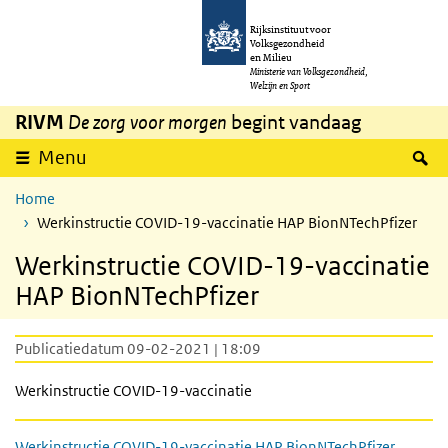
Overslaan en naar de inhoud gaan
Direct naar de hoofdnavigatie
Rijksinstituut voor
Volksgezondheid
en Milieu
Ministerie van Volksgezondheid,
Welzijn en Sport
RIVM
De zorg voor morgen
begint vandaag
Z
Menu
Home
Werkinstructie COVID-19-vaccinatie HAP BionNTechPfizer
Werkinstructie COVID-19-vaccinatie
HAP BionNTechPfizer
Publicatiedatum 09-02-2021 | 18:09
Werkinstructie COVID-19-vaccinatie
Werkinstructie COVID-19-vaccinatie HAP BionNTechPfizer