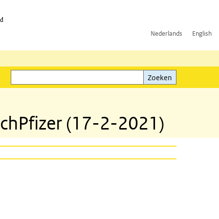
id
Nederlands
English
Zoeken
ink)
Zoeken
chPfizer (17-2-2021)