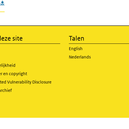
eze site
Talen
English
Nederlands
lijkheid
r en copyright
ed Vulnerability Disclosure
archief