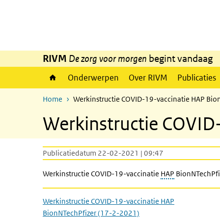
Overslaan en naar de inhoud gaan
Direct naar de hoofdnavigatie
RIVM
De zorg voor morgen
begint vandaag
Onderwerpen
Over RIVM
Publicaties
Home
Werkinstructie COVID-19-vaccinatie HAP Bio
Werkinstructie COVID
Publicatiedatum 22-02-2021 | 09:47
Werkinstructie COVID-19-vaccinatie
HAP
BionNTechPfi
Werkinstructie COVID-19-vaccinatie HAP
BionNTechPfizer (17-2-2021)