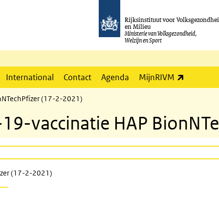
Rijksinstituut voor Volksgezondhe
en Milieu
Ministerie van Volksgezondheid,
Welzijn en Sport
(externe l
International
Contact
Agenda
MijnRIVM
nNTechPfizer (17-2-2021)
-19-vaccinatie HAP BionNTe
zer (17-2-2021)