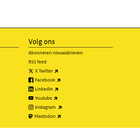
Volg ons
Abonneren nieuwsbrieven
RSS feed
(externe link)
X Twitter
(externe link)
Facebook
(externe link)
LinkedIn
(externe link)
Youtube
(externe link)
Instagram
(externe link)
Mastodon