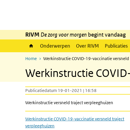
Overslaan en naar de inhoud gaan
Direct naar de hoofdnavigatie
RIVM
De zorg voor morgen
begint vandaag
Onderwerpen
Over RIVM
Publicaties
Home
Werkinstructie COVID-19-vaccinatie versneld 
Werkinstructie COVID-
Publicatiedatum 19-01-2021 | 16:58
Werkinstructie versneld traject verpleeghuizen
Werkinstructie COVID-19-vaccinatie versneld traject
verpleeghuizen