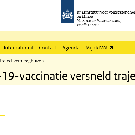
Rijksinstituut voor Volksgezondhe
en Milieu
Ministerie van Volksgezondheid,
Welzijn en Sport
(externe l
International
Contact
Agenda
MijnRIVM
traject verpleeghuizen
19-vaccinatie versneld traj