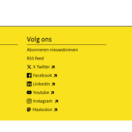
Volg ons
Abonneren nieuwsbrieven
RSS feed
(externe link)
X Twitter
(externe link)
Facebook
(externe link)
LinkedIn
(externe link)
Youtube
(externe link)
Instagram
(externe link)
Mastodon