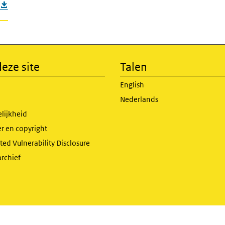
eze site
Talen
English
Nederlands
lijkheid
r en copyright
ed Vulnerability Disclosure
archief