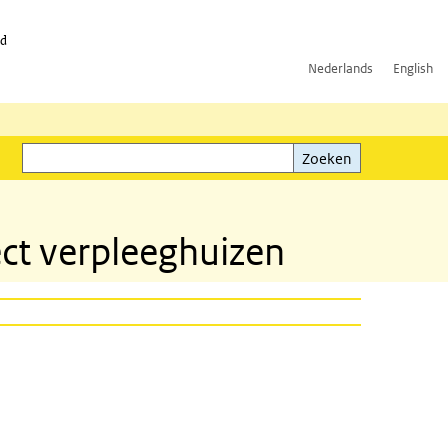
id
Nederlands
English
Zoeken
ink)
Zoeken
ect verpleeghuizen