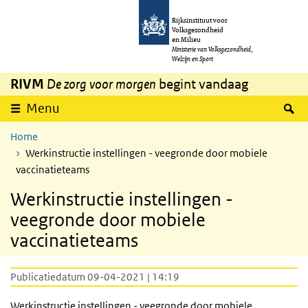
Overslaan en naar de inhoud gaan
Direct naar de hoofdnavigatie
Rijksinstituut voor
Volksgezondheid
en Milieu
Ministerie van Volksgezondheid,
Welzijn en Sport
RIVM
De zorg voor morgen
begint vandaag
Z
Menu
Home
Werkinstructie instellingen - veegronde door mobiele
vaccinatieteams
Werkinstructie instellingen -
veegronde door mobiele
vaccinatieteams
Publicatiedatum 09-04-2021 | 14:19
Werkinstructie instellingen - veegronde door mobiele