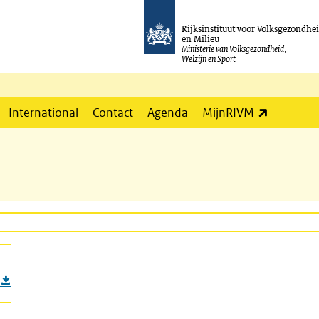
Rijksinstituut voor Volksgezondhe
en Milieu
Ministerie van Volksgezondheid,
Welzijn en Sport
(externe l
International
Contact
Agenda
MijnRIVM