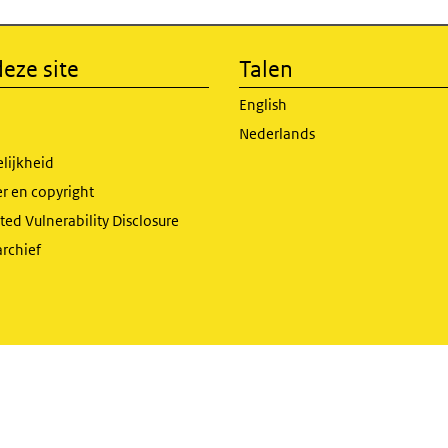
eze site
Talen
English
Nederlands
lijkheid
r en copyright
ed Vulnerability Disclosure
archief