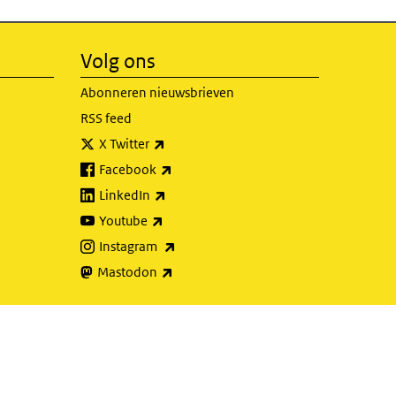
Volg ons
Abonneren nieuwsbrieven
RSS feed
(externe link)
X Twitter
(externe link)
Facebook
(externe link)
LinkedIn
(externe link)
Youtube
(externe link)
Instagram
(externe link)
Mastodon