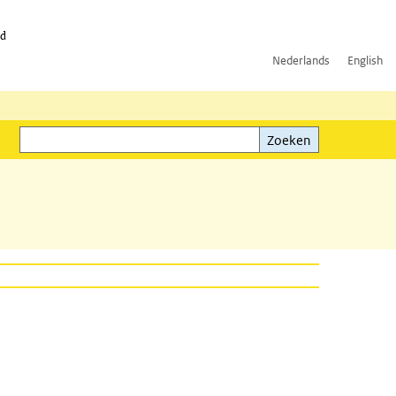
id
Nederlands
English
Zoeken
ink)
Zoeken