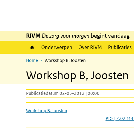
Overslaan en naar de inhoud gaan
Direct naar de hoofdnavigatie
RIVM
De zorg voor morgen
begint vandaag
Onderwerpen
Over RIVM
Publicaties
Home
Workshop B, Joosten
Workshop B, Joosten
Publicatiedatum 02-05-2012 | 00:00
Workshop B, Joosten
PDF | 2,02 MB