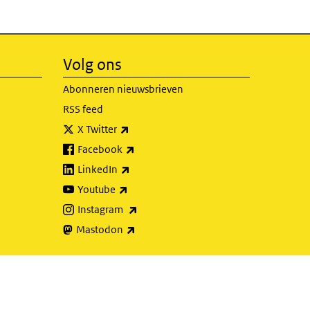
Volg ons
Abonneren nieuwsbrieven
RSS feed
(externe link)
X Twitter
(externe link)
Facebook
(externe link)
LinkedIn
(externe link)
Youtube
(externe link)
Instagram
(externe link)
Mastodon