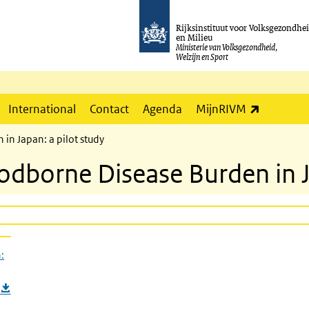
Rijksinstituut voor Volksgezondhe
en Milieu
Ministerie van Volksgezondheid,
Welzijn en Sport
(externe l
International
Contact
Agenda
MijnRIVM
in Japan: a pilot study
dborne Disease Burden in Ja
: