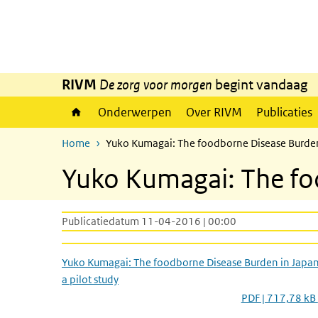
Overslaan en naar de inhoud gaan
Direct naar de hoofdnavigatie
RIVM
De zorg voor morgen
begint vandaag
Onderwerpen
Over RIVM
Publicaties
Home
Yuko Kumagai: The foodborne Disease Burden 
Yuko Kumagai: The foo
Publicatiedatum 11-04-2016 | 00:00
Yuko Kumagai: The foodborne Disease Burden in Japan
a pilot study
PDF | 717,78 kB