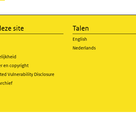
eze site
Talen
English
Nederlands
lijkheid
r en copyright
ed Vulnerability Disclosure
archief