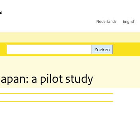
id
Nederlands
English
Zoeken
ink)
Zoeken
pan: a pilot study