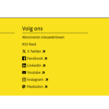
Volg ons
Abonneren nieuwsbrieven
RSS feed
(externe link)
X Twitter
(externe link)
Facebook
(externe link)
LinkedIn
(externe link)
Youtube
(externe link)
Instagram
(externe link)
Mastodon