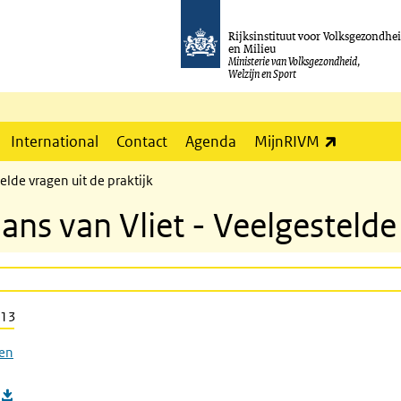
Rijksinstituut voor Volksgezondhe
en Milieu
Ministerie van Volksgezondheid,
Welzijn en Sport
(externe l
International
Contact
Agenda
MijnRIVM
lde vragen uit de praktijk
s van Vliet - Veelgestelde 
013
gen