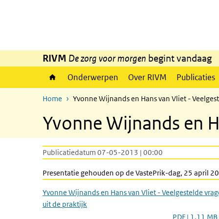
Overslaan en naar de inhoud gaan
Direct naar de hoofdnavigatie
RIVM
De zorg voor morgen
begint vandaag
Onderwerpen
Over RIVM
Publicaties
Home
Yvonne Wijnands en Hans van Vliet - Veelgeste
Yvonne Wijnands en Han
Publicatiedatum 07-05-2013 | 00:00
Presentatie gehouden op de VastePrik-dag, 25 april 2
Yvonne Wijnands en Hans van Vliet - Veelgestelde vra
uit de praktijk
PDF | 1,11 MB