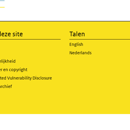
eze site
Talen
English
Nederlands
lijkheid
r en copyright
ed Vulnerability Disclosure
archief