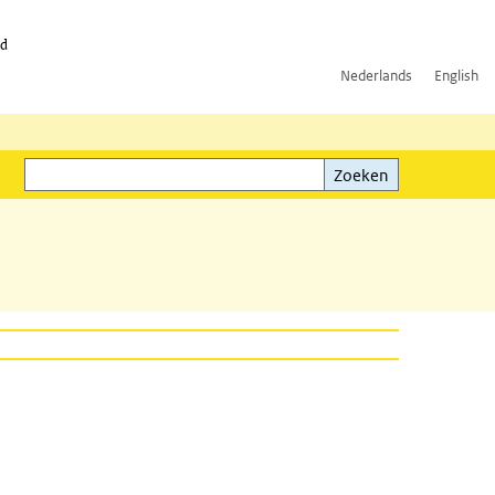
id
Nederlands
English
Zoeken
ink)
Zoeken