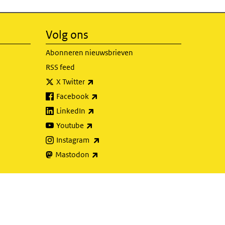
Volg ons
Abonneren nieuwsbrieven
RSS feed
(externe link)
X Twitter
(externe link)
Facebook
(externe link)
LinkedIn
(externe link)
Youtube
(externe link)
Instagram
(externe link)
Mastodon