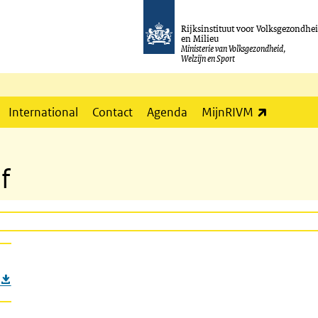
Rijksinstituut voor Volksgezondhe
en Milieu
Ministerie van Volksgezondheid,
Welzijn en Sport
(externe l
International
Contact
Agenda
MijnRIVM
f