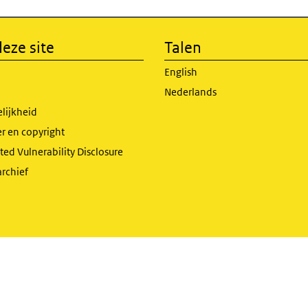
eze site
Talen
English
Nederlands
lijkheid
r en copyright
ed Vulnerability Disclosure
archief