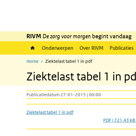
Overslaan en naar de inhoud gaan
Direct naar de hoofdnavigatie
RIVM
De zorg voor morgen
begint vandaag
Onderwerpen
Over RIVM
Publicaties
Home
Ziektelast tabel 1 in pdf
Ziektelast tabel 1 in pd
Publicatiedatum 27-01-2015 | 00:00
Ziektelast tabel 1 in pdf
PDF | 721,43 kB