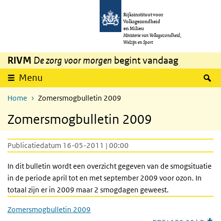
Overslaan en naar de inhoud gaan
Direct naar de hoofdnavigatie
Rijksinstituut voor
Volksgezondheid
en Milieu
Ministerie van Volksgezondheid,
Welzijn en Sport
RIVM
De zorg voor morgen
begint vandaag
Z
Menu
Home
Zomersmogbulletin 2009
Zomersmogbulletin 2009
Publicatiedatum 16-05-2011 | 00:00
In dit bulletin wordt een overzicht gegeven van de smogsituatie
in de periode april tot en met september 2009 voor ozon. In
totaal zijn er in 2009 maar 2 smogdagen geweest.
Zomersmogbulletin 2009