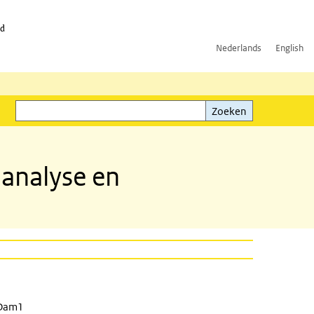
id
Nederlands
English
Zoeken
ink)
Zoeken
nanalyse en
n Dam1