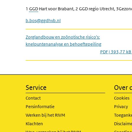
1
GGD
Hart voor Brabant, 2 GGD regio Utrecht, 3Gezond
b.bos@ggdhvb.nl
Zorglandbouw en zoönotische risico's:
knelpuntenanalyse en behoeftepeiling
PDF | 393,77 kB
Service
Over d
Contact
Cookies
Persinformatie
Privacy
Werken bij het RIVM
Toeganke
Klachten
Disclaime