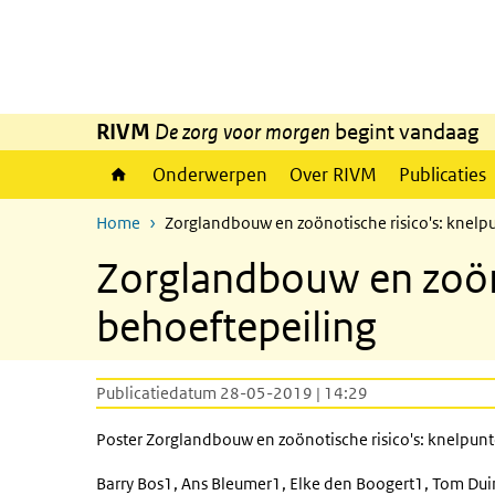
Overslaan en naar de inhoud gaan
Direct naar de hoofdnavigatie
RIVM
De zorg voor morgen
begint vandaag
Onderwerpen
Over RIVM
Publicaties
Home
Zorglandbouw en zoönotische risico's: knelp
Zorglandbouw en zoöno
behoeftepeiling
Publicatiedatum 28-05-2019 | 14:29
Poster Zorglandbouw en zoönotische risico's: knelpun
Barry Bos1, Ans Bleumer1, Elke den Boogert1, Tom Duin