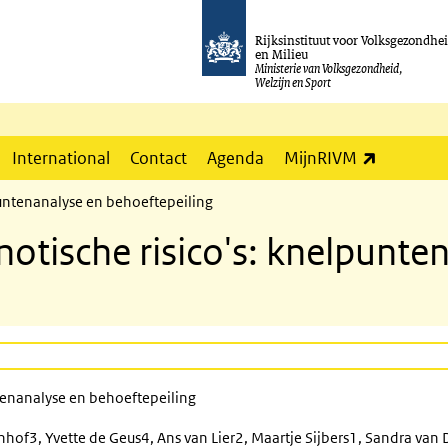
Rijksinstituut voor Volksgezondhe
en Milieu
Ministerie van Volksgezondheid,
Welzijn en Sport
(externe l
International
Contact
Agenda
MijnRIVM
untenanalyse en behoeftepeiling
tische risico's: knelpunte
tenanalyse en behoeftepeiling
hof3, Yvette de Geus4, Ans van Lier2, Maartje Sijbers1, Sandra va