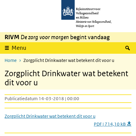
Overslaan en naar de inhoud gaan
Direct naar de hoofdnavigatie
Rijksinstituut voor
Volksgezondheid
en Milieu
Ministerie van Volksgezondheid,
Welzijn en Sport
RIVM
De zorg voor morgen
begint vandaag
Z
Menu
Home
Zorgplicht Drinkwater wat betekent dit voor u
Zorgplicht Drinkwater wat betekent
dit voor u
Publicatiedatum 14-03-2018 | 00:00
Zorgplicht Drinkwater wat betekent dit voor u
PDF | 714,10 kB