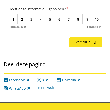
*
Heeft deze informatie u geholpen?
1
2
3
4
5
6
7
8
9
10
Helemaal niet
Fantastisch
Verstuur
Deel deze pagina
Facebook
X
LinkedIn
(externe link)
(externe link)
(externe link)
E-mail
WhatsApp
(externe link)