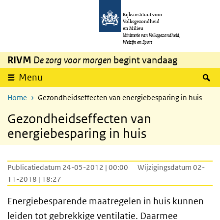
Overslaan en naar de inhoud gaan
Direct naar de hoofdnavigatie
Rijksinstituut voor
Volksgezondheid
en Milieu
Ministerie van Volksgezondheid,
Welzijn en Sport
RIVM
De zorg voor morgen
begint vandaag
Z
Menu
Home
Gezondheidseffecten van energiebesparing in huis
Gezondheidseffecten van
energiebesparing in huis
Publicatiedatum 24-05-2012 | 00:00
Wijzigingsdatum 02-
11-2018 | 18:27
Energiebesparende maatregelen in huis kunnen
leiden tot gebrekkige ventilatie. Daarmee