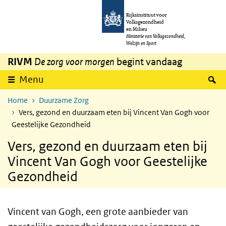
Overslaan en naar de inhoud gaan
Direct naar de hoofdnavigatie
Rijksinstituut voor
Volksgezondheid
en Milieu
Ministerie van Volksgezondheid,
Welzijn en Sport
RIVM
De zorg voor morgen
begint vandaag
Z
Menu
Home
Duurzame Zorg
Vers, gezond en duurzaam eten bij Vincent Van Gogh voor
Geestelijke Gezondheid
Vers, gezond en duurzaam eten bij
Vincent Van Gogh voor Geestelijke
Gezondheid
Vincent van Gogh, een grote aanbieder van