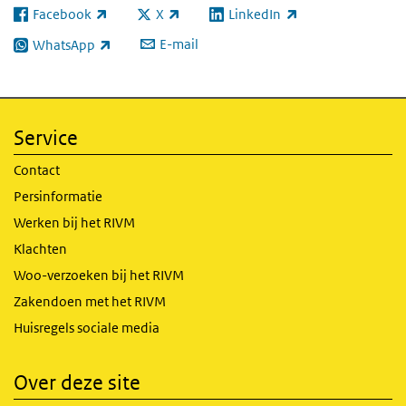
Facebook
X
LinkedIn
(externe link)
(externe link)
(externe link)
E-mail
WhatsApp
(externe link)
Service
Contact
Persinformatie
Werken bij het RIVM
Klachten
Woo-verzoeken bij het RIVM
Zakendoen met het RIVM
Huisregels sociale media
Over deze site