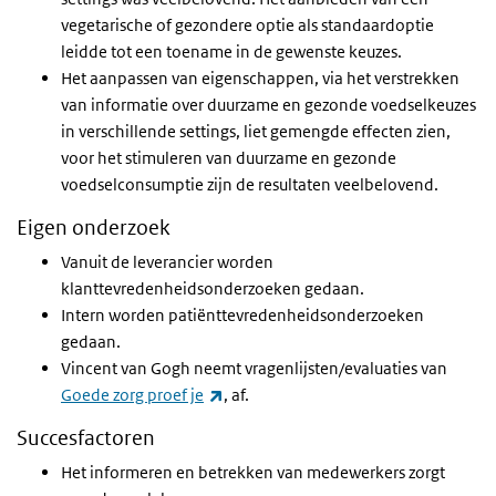
vegetarische of gezondere optie als standaardoptie
leidde tot een toename in de gewenste keuzes.
Het aanpassen van eigenschappen, via het verstrekken
van informatie over duurzame en gezonde voedselkeuzes
in verschillende settings, liet gemengde effecten zien,
voor het stimuleren van duurzame en gezonde
voedselconsumptie zijn de resultaten veelbelovend.
Eigen onderzoek
Vanuit de leverancier worden
klanttevredenheidsonderzoeken gedaan.
Intern worden patiënttevredenheidsonderzoeken
gedaan.
Vincent van Gogh neemt vragenlijsten/evaluaties van
(externe link)
Goede zorg proef je
, af.
Succesfactoren
Het informeren en betrekken van medewerkers zorgt