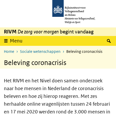
Overslaan en naar de inhoud gaan
Direct naar de hoofdnavigatie
Rijksinstituut voor
Volksgezondheid
en Milieu
Ministerie van Volksgezondheid,
Welzijn en Sport
RIVM
De zorg voor morgen
begint vandaag
Z
Menu
Home
Sociale wetenschappen
Beleving coronacrisis
Beleving coronacrisis
Het RIVM en het Nivel doen samen onderzoek
naar hoe mensen in Nederland de coronacrisis
beleven en hoe zij hierop reageren. Met zes
herhaalde online vragenlijsten tussen 24 februari
en 17 mei 2020 werden rond de 3.000 mensen in