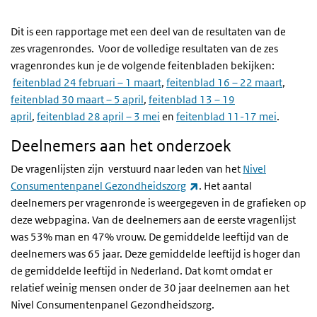
Dit is een rapportage met een deel van de resultaten van de
zes vragenrondes. Voor de volledige resultaten van de zes
vragenrondes kun je de volgende feitenbladen bekijken:
feitenblad 24 februari – 1 maart
,
feitenblad 16 – 22 maart
,
feitenblad 30 maart – 5 april
,
feitenblad 13 – 19
april
,
feitenblad 28 april – 3 mei
en
feitenblad 11-17 mei
.
Deelnemers aan het onderzoek
De vragenlijsten zijn verstuurd naar leden van het
Nivel
(externe link)
Consumentenpanel Gezondheidszorg
. Het aantal
deelnemers per vragenronde is weergegeven in de grafieken op
deze webpagina. Van de deelnemers aan de eerste vragenlijst
was 53% man en 47% vrouw. De gemiddelde leeftijd van de
deelnemers was 65 jaar. Deze gemiddelde leeftijd is hoger dan
de gemiddelde leeftijd in Nederland. Dat komt omdat er
relatief weinig mensen onder de 30 jaar deelnemen aan het
Nivel Consumentenpanel Gezondheidszorg.