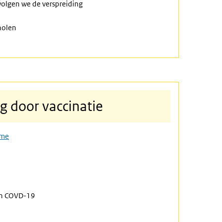
 volgen we de verspreiding
holen
 door vaccinatie
ame
en COVD-19