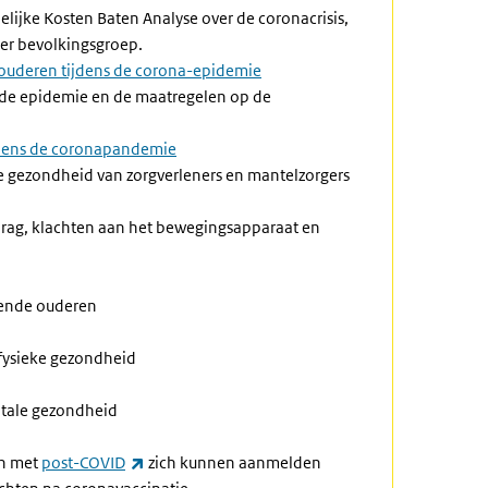
jke Kosten Baten Analyse over de coronacrisis,
per bevolkingsgroep.
ouderen tijdens de corona-epidemie
an de epidemie en de maatregelen op de
jdens de coronapandemie
 gezondheid van zorgverleners en mantelzorgers
drag, klachten aan het bewegingsapparaat en
ende ouderen
 fysieke gezondheid
ntale gezondheid
(externe link)
en met
post-COVID
zich kunnen aanmelden