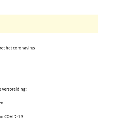
et het coronavirus
e verspreiding?
en
van COVID-19