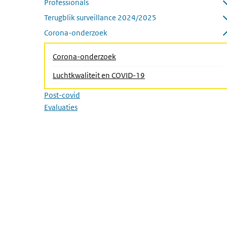
Professionals
Submenu openen
Terugblik surveillance 2024/2025
Submenu openen
Corona-onderzoek
Submenu sluiten
(Actieve pagina)
Corona-onderzoek
Luchtkwaliteit en COVID-19
Post-covid
Evaluaties