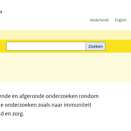
id
Nederlands
English
Zoeken
ink)
Zoeken
lopende en afgeronde onderzoeken rondom
de onderzoeken zoals naar immuniteit
d en zorg.