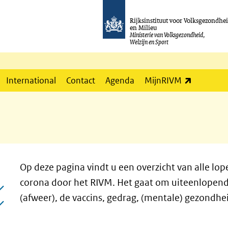
Rijksinstituut voor Volksgezondhe
en Milieu
Ministerie van Volksgezondheid,
Welzijn en Sport
(externe l
International
Contact
Agenda
MijnRIVM
Op deze pagina vindt u een overzicht van alle 
corona door het RIVM. Het gaat om uiteenlopen
(afweer), de vaccins, gedrag, (mentale) gezondhei