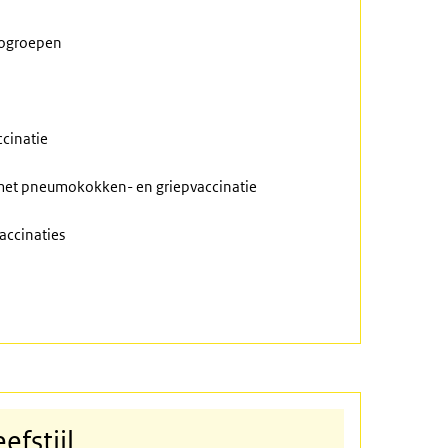
icogroepen
ccinatie
g met pneumokokken- en griepvaccinatie
accinaties
fstijl