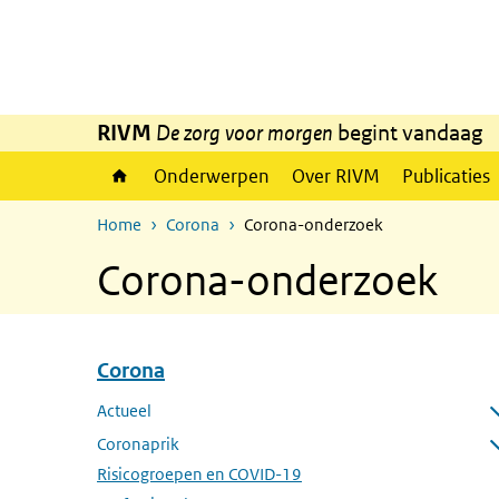
Overslaan en naar de inhoud gaan
Direct naar de hoofdnavigatie
RIVM
De zorg voor morgen
begint vandaag
Onderwerpen
Over RIVM
Publicaties
Home
Corona
Corona-onderzoek
Corona-onderzoek
Corona
Overslaan menu Corona
Actueel
Submenu openen
Coronaprik
Submenu openen
Risicogroepen en COVID-19